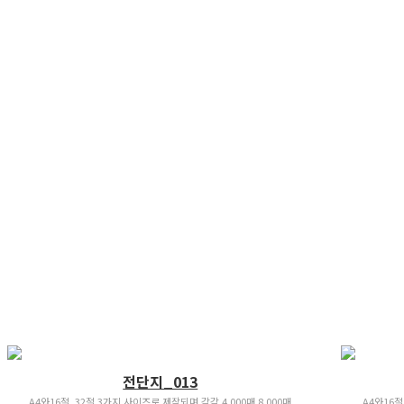
전단지_013
A4와16절, 32절 3가지 사이즈로 제작되며 각각 4,000매 8,000매
A4와16절