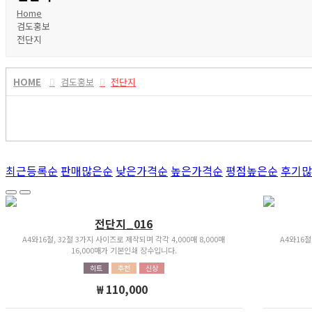
Home
검도홍보
전단지
HOME
검도홍보
전단지
최근등록순
판매많은순
낮은가격순
높은가격순
평점높은순
후기많
전단지_016
A4와16절, 32절 3가지 사이즈로 제작되며 각각 4,000매 8,000매
A4와16절
16,000매가 기본인쇄 장수입니다.
히트
추천
신상
₩ 110,000