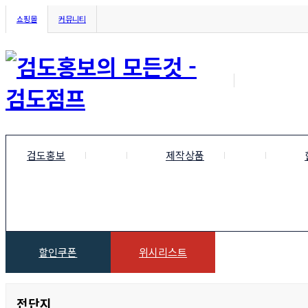
쇼핑몰
커뮤니티
검도홍보
제작상품
할인쿠폰
위시리스트
전단지