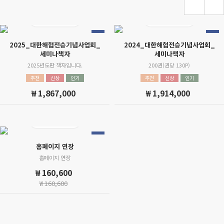
새창에서 열기
새창에서 열기
2025_대한해협전승기념사업회_
2024_대한해협전승기념사업회_
세미나책자
세미나책자
2025년도판 책자입니다.
200권(권당 130P)
추천
신상
인기
추천
신상
인기
₩ 1,867,000
₩ 1,914,000
새창에서 열기
홈페이지 연장
홈페이지 연장
₩ 160,600
₩
160,600